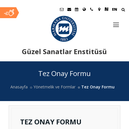
EN
Güzel Sanatlar Enstitüsü
Ana
Tez Onay Formu
İçerik
Anasayfa
Yönetmelik ve Formlar
Tez Onay Formu
TEZ ONAY FORMU