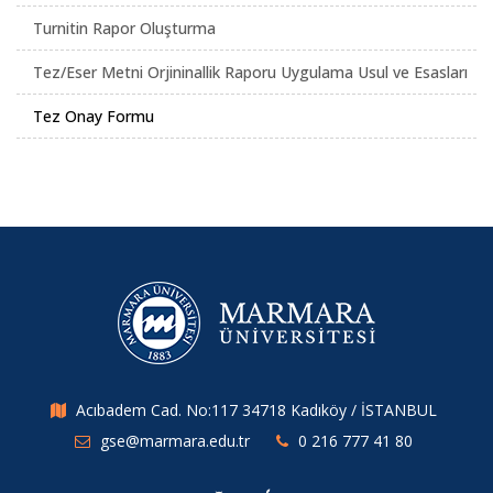
Turnitin Rapor Oluşturma
Tez/Eser Metni Orjininallik Raporu Uygulama Usul ve Esasları
Tez Onay Formu
Acıbadem Cad. No:117 34718 Kadıköy / İSTANBUL
gse@marmara.edu.tr
0 216 777 41 80